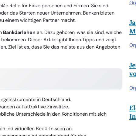
Or
oße Rolle für Einzelpersonen und Firmen. Sie sind
oder das Starten neuer Unternehmen. Banken bieten
zu einem wichtigen Partner macht.
J
Mi
on
Bankdarlehen
an. Dazu gehören, was sie sind, welche
 bekommen. Dieser Artikel gibt Ihnen Tipps und zeigt
Or
en. Ziel ist es, dass Sie das meiste aus den Angeboten
Je
v
Or
rungsinstrumente in Deutschland.
ancen auf attraktive Zinssätze.
El
ebliche Unterschiede in den Konditionen mit sich
I
n individuellen Bedürfnissen an.
ussetzungen sind entscheidend für den