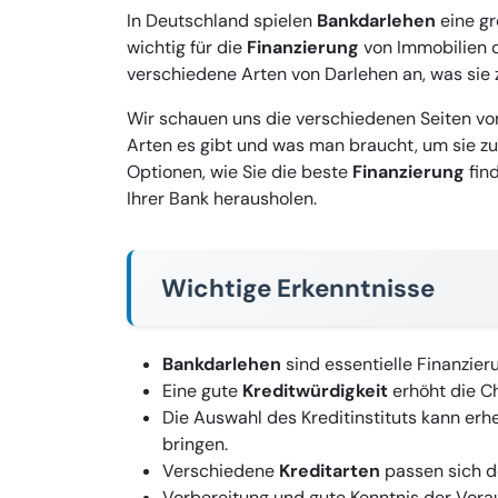
In Deutschland spielen
Bankdarlehen
eine gr
wichtig für die
Finanzierung
von Immobilien 
verschiedene Arten von Darlehen an, was sie 
Wir schauen uns die verschiedenen Seiten v
Arten es gibt und was man braucht, um sie zu
Optionen, wie Sie die beste
Finanzierung
find
Ihrer Bank herausholen.
Wichtige Erkenntnisse
Bankdarlehen
sind essentielle Finanzie
Eine gute
Kreditwürdigkeit
erhöht die Ch
Die Auswahl des Kreditinstituts kann erh
bringen.
Verschiedene
Kreditarten
passen sich de
Vorbereitung und gute Kenntnis der Vora