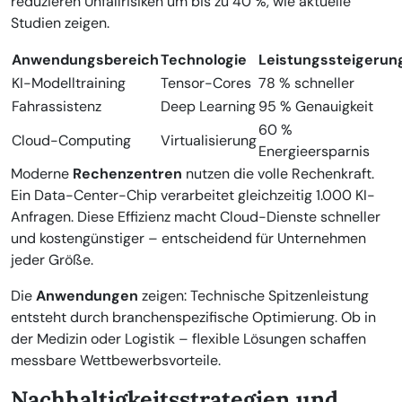
reduzieren Unfallrisiken um bis zu 40 %, wie aktuelle
Studien zeigen.
Anwendungsbereich
Technologie
Leistungssteigerun
KI-Modelltraining
Tensor-Cores
78 % schneller
Fahrassistenz
Deep Learning
95 % Genauigkeit
60 %
Cloud-Computing
Virtualisierung
Energieersparnis
Moderne
Rechenzentren
nutzen die volle Rechenkraft.
Ein Data-Center-Chip verarbeitet gleichzeitig 1.000 KI-
Anfragen. Diese Effizienz macht Cloud-Dienste schneller
und kostengünstiger – entscheidend für Unternehmen
jeder Größe.
Die
Anwendungen
zeigen: Technische Spitzenleistung
entsteht durch branchenspezifische Optimierung. Ob in
der Medizin oder Logistik – flexible Lösungen schaffen
messbare Wettbewerbsvorteile.
Nachhaltigkeitsstrategien und