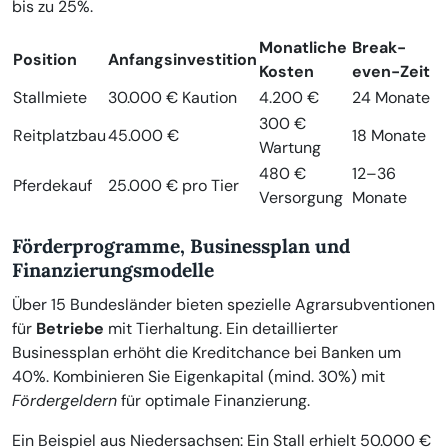
bis zu 25%.
Monatliche
Break-
Position
Anfangsinvestition
Kosten
even-Zeit
Stallmiete
30.000 € Kaution
4.200 €
24 Monate
300 €
Reitplatzbau
45.000 €
18 Monate
Wartung
480 €
12–36
Pferdekauf
25.000 € pro Tier
Versorgung
Monate
Förderprogramme, Businessplan und
Finanzierungsmodelle
Über 15 Bundesländer bieten spezielle Agrarsubventionen
für
Betriebe
mit Tierhaltung. Ein detaillierter
Businessplan erhöht die Kreditchance bei Banken um
40%. Kombinieren Sie Eigenkapital (mind. 30%) mit
Fördergeldern
für optimale Finanzierung.
Ein Beispiel aus Niedersachsen: Ein Stall erhielt 50.000 €