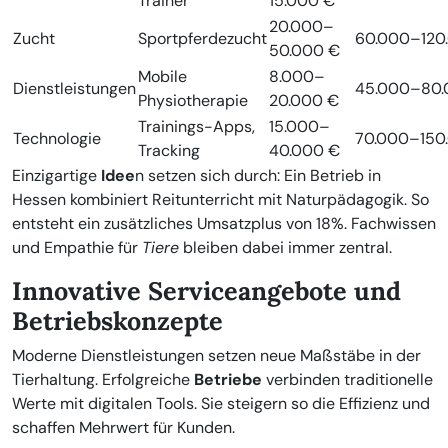
Trainer
15.000 €
20.000–
Zucht
Sportpferdezucht
60.000–120
50.000 €
Mobile
8.000–
Dienstleistungen
45.000–80.
Physiotherapie
20.000 €
Trainings-Apps,
15.000–
Technologie
70.000–150
Tracking
40.000 €
Einzigartige
Idee
n setzen sich durch: Ein Betrieb in
Hessen kombiniert Reitunterricht mit Naturpädagogik. So
entsteht ein zusätzliches Umsatzplus von 18%. Fachwissen
und Empathie für
Tiere
bleiben dabei immer zentral.
Innovative Serviceangebote und
Betriebskonzepte
Moderne Dienstleistungen setzen neue Maßstäbe in der
Tierhaltung. Erfolgreiche
Betriebe
verbinden traditionelle
Werte mit digitalen Tools. Sie steigern so die Effizienz und
schaffen Mehrwert für Kunden.