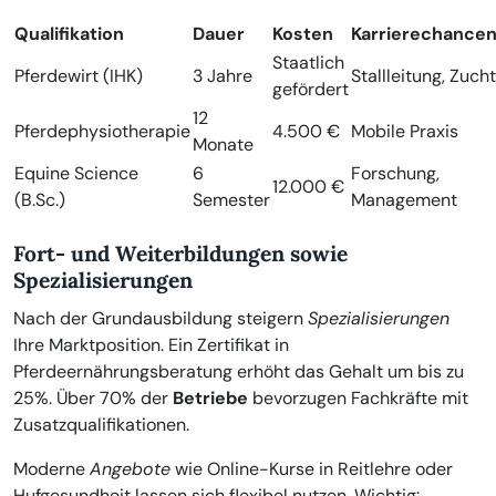
Qualifikation
Dauer
Kosten
Karrierechance
Staatlich
Pferdewirt (IHK)
3 Jahre
Stallleitung, Zucht
gefördert
12
Pferdephysiotherapie
4.500 €
Mobile Praxis
Monate
Equine Science
6
Forschung,
12.000 €
(B.Sc.)
Semester
Management
Fort- und Weiterbildungen sowie
Spezialisierungen
Nach der Grundausbildung steigern
Spezialisierungen
Ihre Marktposition. Ein Zertifikat in
Pferdeernährungsberatung erhöht das Gehalt um bis zu
25%. Über 70% der
Betriebe
bevorzugen Fachkräfte mit
Zusatzqualifikationen.
Moderne
Angebote
wie Online-Kurse in Reitlehre oder
Hufgesundheit lassen sich flexibel nutzen. Wichtig: