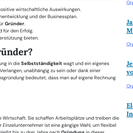
Or
sitive wirtschaftliche Auswirkungen.
enentwicklung und der Businessplan.
J
für
Gründer
.
Mi
 für den Erfolg.
erstützung bieten.
Or
ründer?
Je
ung in die
Selbstständigkeit
wagt und ein eigenes
 Verlangen, unabhängig zu sein oder dank einer
v
nsgründung
bedeutet, dass man auf eigene Rechnung
Or
El
I
e Wirtschaft. Sie schaffen Arbeitsplätze und treiben die
r
Einzelunternehmer
ist eine gängige Wahl, um flexibel
leibt bis zu drei Jahre nach
Gründung
in dieser