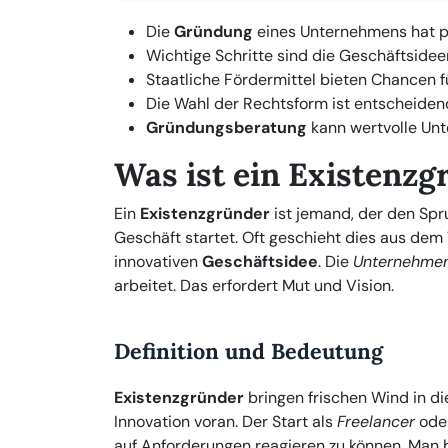
Die
Gründung
eines Unternehmens hat po
Wichtige Schritte sind die Geschäftside
Staatliche Fördermittel bieten Chancen 
Die Wahl der Rechtsform ist entscheidend
Gründungsberatung
kann wertvolle Unt
Was ist ein Existenzg
Ein
Existenzgründer
ist jemand, der den Spr
Geschäft startet. Oft geschieht dies aus dem
innovativen
Geschäftsidee
. Die
Unternehme
arbeitet. Das erfordert Mut und Vision.
Definition und Bedeutung
Existenzgründer
bringen frischen Wind in di
Innovation voran. Der Start als
Freelancer
ode
auf Anforderungen reagieren zu können. Man b