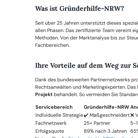
Was ist Gründerhilfe-NRW?
Seit über 25 Jahren unterstützt dieses spezia
allen Phasen. Das zertifizierte
Team
vereint e
Methoden. Von der Marktanalyse bis zur Steue
Fachbereichen.
Ihre Vorteile auf dem Weg zur S
Dank des bundesweiten Partnernetzwerks profi
Rechtsanwälten und Marketingexperten. Das 
Projekt
behandelt. So vermeiden Sie Standard
Servicebereich
Gründerhilfe-NRW
An
Individuelle Strategie
✔️ Maßgeschneidert
❌ V
Fachnetzwerk
25+ Partner
5-1
Erfolgsquote
89% nach 3 Jahren
65%