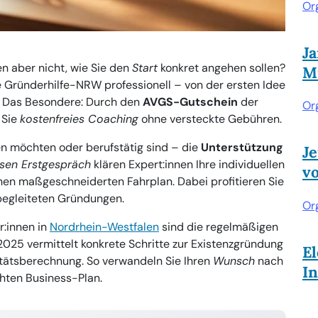
Or
J
en aber nicht, wie Sie den
Start
konkret angehen sollen?
Mi
ie Gründerhilfe-NRW professionell – von der ersten Idee
. Das Besondere: Durch den
AVGS-Gutschein
der
Or
 Sie
kostenfreies Coaching
ohne versteckte Gebühren.
en möchten oder berufstätig sind – die
Unterstützung
Je
sen Erstgespräch
klären Expert:innen Ihre individuellen
v
nen maßgeschneiderten Fahrplan. Dabei profitieren Sie
begleiteten Gründungen.
Or
r:innen in
Nordrhein-Westfalen
sind die regelmäßigen
025 vermittelt konkrete Schritte zur Existenzgründung
El
itätsberechnung. So verwandeln Sie Ihren
Wunsch
nach
I
hten Business-Plan.