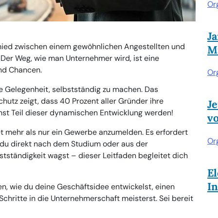
Or
J
hied zwischen einem gewöhnlichen Angestellten und
Mi
Der Weg, wie man Unternehmer wird, ist eine
nd Chancen.
Or
ige Gelegenheit, selbstständig zu machen. Das
hutz zeigt, dass 40 Prozent aller Gründer ihre
Je
nst Teil dieser dynamischen Entwicklung werden!
v
 mehr als nur ein Gewerbe anzumelden. Es erfordert
Or
ob du direkt nach dem Studium oder aus der
bstständigkeit wagst – dieser Leitfaden begleitet dich
El
I
n, wie du deine Geschäftsidee entwickelst, einen
Schritte in die Unternehmerschaft meisterst. Sei bereit