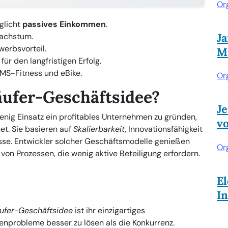
Or
glicht
passives Einkommen
.
J
Wachstum.
werbsvorteil.
Mi
für den langfristigen Erfolg.
MS-Fitness und eBike.
Or
läufer-Geschäftsidee?
Je
enig Einsatz ein profitables Unternehmen zu gründen,
v
et. Sie basieren auf
Skalierbarkeit
, Innovationsfähigkeit
sse. Entwickler solcher Geschäftsmodelle genießen
Or
von Prozessen, die wenig aktive Beteiligung erfordern.
El
I
äufer-Geschäftsidee
ist ihr einzigartiges
nprobleme besser zu lösen als die Konkurrenz.