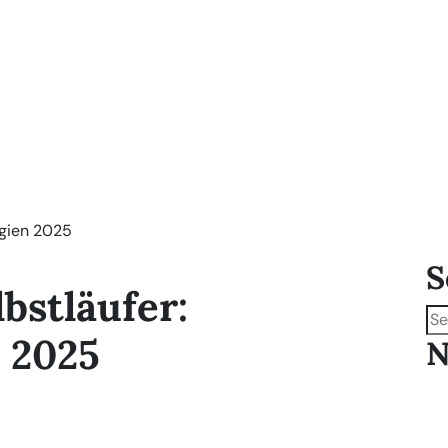
egien 2025
S
bstläufer:
n 2025
N