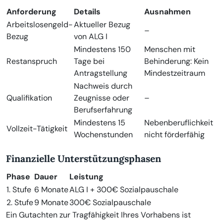
Anforderung
Details
Ausnahmen
Arbeitslosengeld-
Aktueller Bezug
–
Bezug
von ALG I
Mindestens 150
Menschen mit
Restanspruch
Tage bei
Behinderung: Kein
Antragstellung
Mindestzeitraum
Nachweis durch
Qualifikation
Zeugnisse oder
–
Berufserfahrung
Mindestens 15
Nebenberuflichkeit
Vollzeit-Tätigkeit
Wochenstunden
nicht förderfähig
Finanzielle Unterstützungsphasen
Phase
Dauer
Leistung
1. Stufe
6 Monate
ALG I + 300€ Sozialpauschale
2. Stufe
9 Monate
300€ Sozialpauschale
Ein Gutachten zur Tragfähigkeit Ihres Vorhabens ist